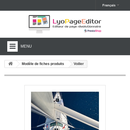
Français
MENU
HOME
Modèle de fiches produits
Voilier
FONCTIONNALITÉS
MODÈLES
TUTORIELS
TESTER GRATUITEMENT
ACHETER LYOPAGEEDITOR