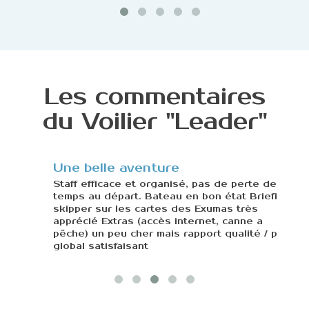
Les commentaires
du Voilier "Leader"
Une belle aventure
Sup
très
 en
Staff efficace et organisé, pas de perte de
temps au départ. Bateau en bon état Briefing
Belle
skipper sur les cartes des Exumas très
aux p
apprécié Extras (accès internet, canne a
pêche) un peu cher mais rapport qualité / prix
global satisfaisant