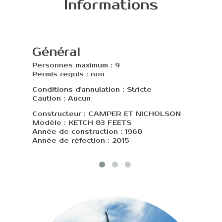
Informations
Général
Di
Personnes maximum : 9
Long
Permis requis : non
Large
Capac
Conditions d'annulation : Stricte
Caution : Aucun
Tiran
Capac
Constructeur : CAMPER ET NICHOLSON
Modèle : KETCH 83 FEETS
Année de construction : 1968
Année de réfection : 2015