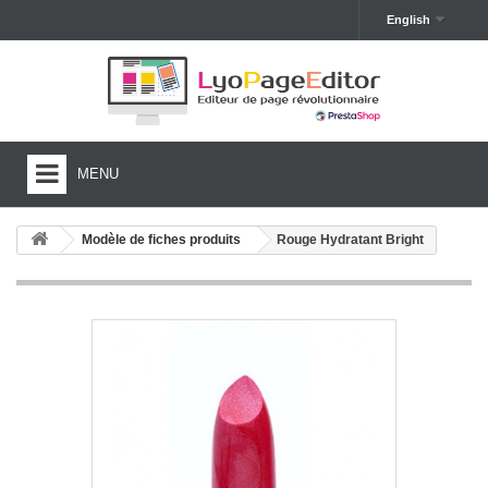
English
MENU
HOME
Modèle de fiches produits
Rouge Hydratant Bright
FEATURES
TEMPLATES
TUTORIALS
FREE TESTING
BUY LYOPAGEEDITOR